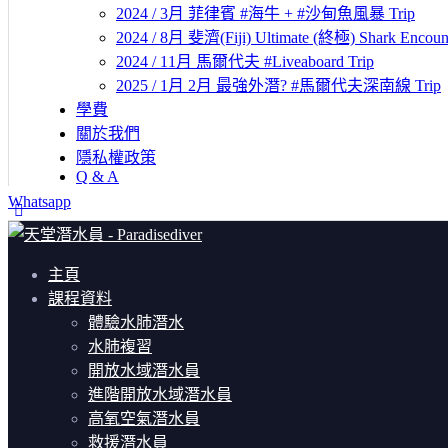
2024 / 3月 菲律賓 #海牛 + #沙甸魚風暴 Trip
2024 / 8月 斐濟(Fiji) Ultimate (終極) Shark Encount
2024 / 11月 馬爾代夫 #Liveaboard Trip
2025 / 1月 2月 最強外潛? #馬爾代夫深南線 Trip
學費
關於我們
隱私權政策
Q & A
Whatsapp
主頁
課程資料
體驗水肺潛水
水肺複習
開放水域潛水員
進階開放水域潛水員
高氧空氣潛水員
救援潛水員