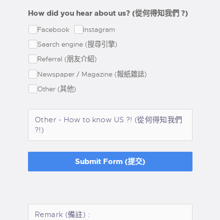
How did you hear about us? (從何得知我們 ?)
Facebook
Instagram
Search engine (搜尋引擎)
Referral (朋友介紹)
Newspaper / Magazine (報紙雜誌)
Other (其他)
Submit Form (提交)